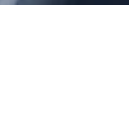
Alle Leistungen im
Überblick
Unser Personal Headhunting bietet effektiven
Gebietsschutz und maßgeschneiderte
Personalakquise für Ihre Bedurfnisse. Wir schulen
und integrieren auch Quereinsteiger direkt bei Ihnen
vor Ort. Zusätzlich organisieren wir Schnuppertage,
um potenzielle Mitarbeiter anzusprechen. Sie zahlen
erst Festpreise nach Vertragsabschluss. Gemeinsam
finden wir die besten Talente für Ihr Team!